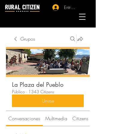
Entrar - Registro
Grupos
La Plaza del Pueblo
Público
·
1343 Citizens
Unirse
Conversaciones
Multimedia
Citizens
Acerca de