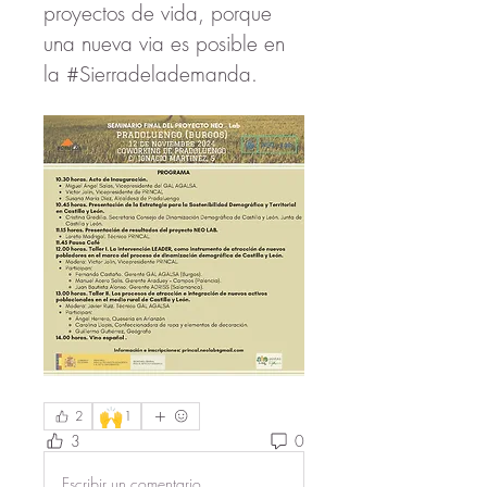
proyectos de vida, porque 
una nueva via es posible en 
la #Sierradelademanda.
🙌
2
1
3
0
Escribir un comentario...