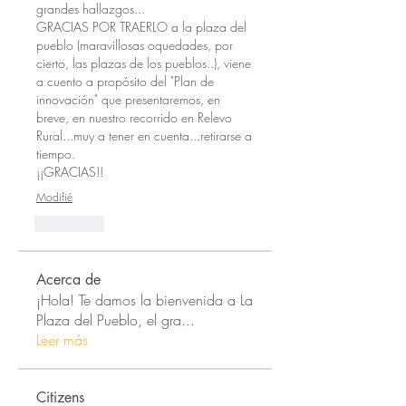
grandes hallazgos...
GRACIAS POR TRAERLO a la plaza del 
pueblo (maravillosas oquedades, por 
cierto, las plazas de los pueblos..), viene 
a cuento a propósito del "Plan de 
innovación" que presentaremos, en 
breve, en nuestro recorrido en Relevo 
Rural...muy a tener en cuenta...retirarse a 
tiempo.
¡¡GRACIAS!!
Modifié
J'aime
Acerca de
¡Hola! Te damos la bienvenida a La
Plaza del Pueblo, el gra
...
Leer más
Citizens