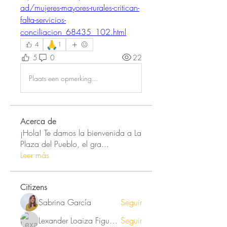
ad/mujeres-mayores-rurales-critican-
falta-servicios-
conciliacion_68435_102.html
🙏
4
1
5
0
22
Plaats een opmerking...
Acerca de
¡Hola! Te damos la bienvenida a La
Plaza del Pueblo, el gra
...
Leer más
Citizens
Sabrina García
Seguir
Lexander Loaiza Figueroa
Seguir