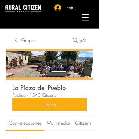
Entrar - Registro
Grupos
La Plaza del Pueblo
Público
·
1343 Citizens
Unirse
Conversaciones
Multimedia
Citizens
Acerca de