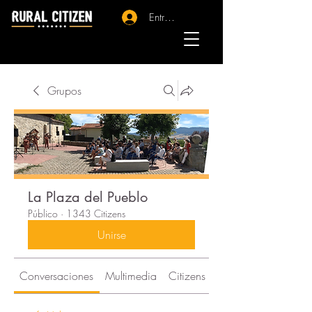
Entrar - Registro
Grupos
La Plaza del Pueblo
Público
·
1343 Citizens
Unirse
Conversaciones
Multimedia
Citizens
Acerca de