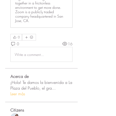
together in a frictionless
environment to get more done.
Zoom is a publicly traded
company headquartered in San
Jose, CA.
0
0
16
Write a comment...
Acerca de
¡Hola! Te damos la bienvenida a La
Plaza del Pueblo, el gra
...
Leer más
Citizens