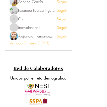
Sabrina García
Seguir
Lexander Loaiza Figueroa
Seguir
Oli
Seguir
Oli
inesvalentina1
Seguir
inesvalentina1
Alejandro Hernández Renner
Seguir
Ver todo Citizens (1343)
Red de Colaboradores
Unidos por el reto demográfico