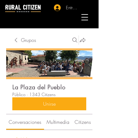
Entrar - Registro
Grupos
La Plaza del Pueblo
Público
·
1343 Citizens
Unirse
Conversaciones
Multimedia
Citizens
Acerca de