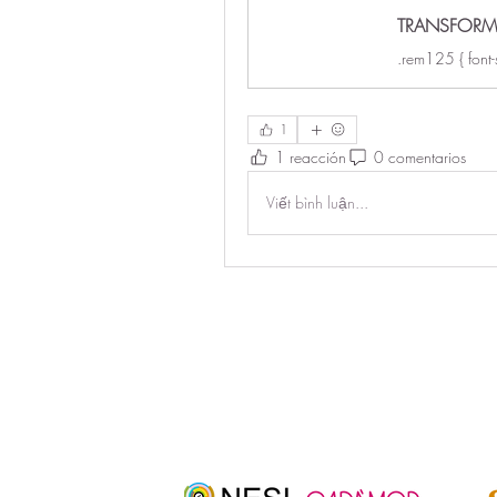
.rem125 { font
1
1 reacción
0 comentarios
Viết bình luận...