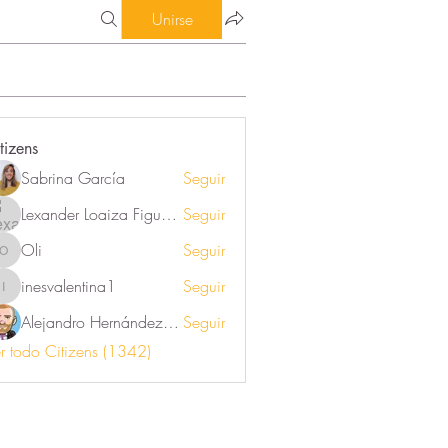
Unirse
tizens
Sabrina García
Seguir
Lexander Loaiza Figueroa
Seguir
Oli
Seguir
Oli
inesvalentina1
Seguir
inesvalentina1
Alejandro Hernández Renner
Seguir
r todo Citizens (1342)