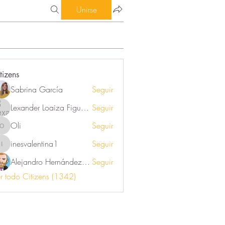
Unirse
tizens
Sabrina García
Seguir
Lexander Loaiza Figueroa
Seguir
Oli
Seguir
Oli
inesvalentina1
Seguir
inesvalentina1
Alejandro Hernández Renner
Seguir
r todo Citizens (1342)