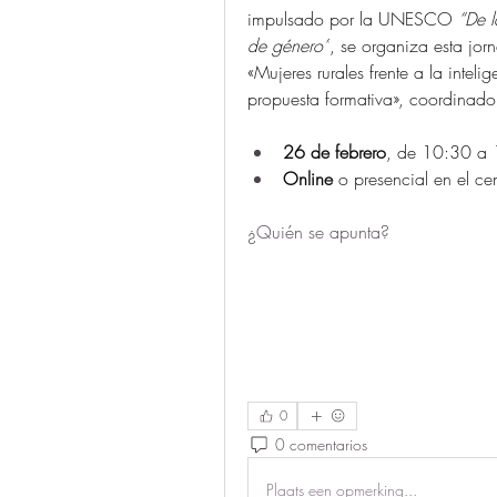
impulsado por la UNESCO 
“De l
de género”
, se organiza esta jorn
«Mujeres rurales frente a la intelig
propuesta formativa», coordinado
26 de febrero
, de 10:30 a 
Online
 o presencial en el c
¿Quién se apunta?
0
0 comentarios
Plaats een opmerking...