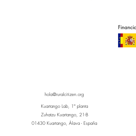
Financi
hola@ruralcitizen.org
Kuartango Lab, 1ª planta
Zuhatzu Kuartango, 21-B
01430 Kuartango, Álava - España