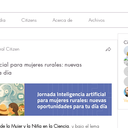
dia
Citizens
Acerca de
Archivos
Ci
al Citizen
icial para mujeres rurales: nuevas
a día
Ve
 de la Mujer y la Niña en la Ciencia
, y bajo el lema 