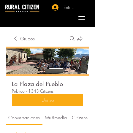
Entrar - Registro
Grupos
La Plaza del Pueblo
Público
·
1343 Citizens
Unirse
Conversaciones
Multimedia
Citizens
Acerca de