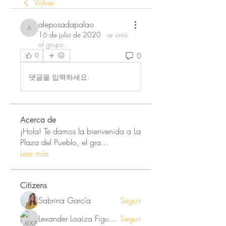
Volver
aleposadapalao
aleposadapalao
16 de julio de 2020
·
se unió
al grupo.
0
0
댓글을 입력하세요.
Acerca de
¡Hola! Te damos la bienvenida a La
Plaza del Pueblo, el gra
...
Leer más
Citizens
Sabrina García
Seguir
Lexander Loaiza Figueroa
Seguir