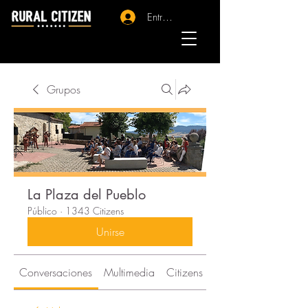
Entrar - Registro
Grupos
La Plaza del Pueblo
Público
·
1343 Citizens
Unirse
Conversaciones
Multimedia
Citizens
Acerca de