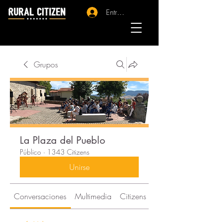
Entrar - Registro
Grupos
La Plaza del Pueblo
Público
·
1343 Citizens
Unirse
Conversaciones
Multimedia
Citizens
Acerca de