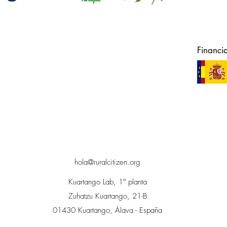
Financi
hola@ruralcitizen.org
Kuartango Lab, 1ª planta
Zuhatzu Kuartango, 21-B
01430 Kuartango, Álava - España