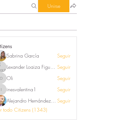
Unirse
tizens
Sabrina García
Seguir
Lexander Loaiza Figueroa
Seguir
Oli
Seguir
Oli
inesvalentina1
Seguir
inesvalentina1
Alejandro Hernández Renner
Seguir
r todo Citizens (1343)