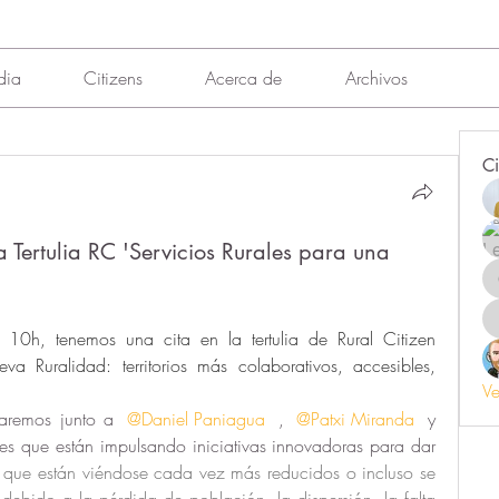
dia
Citizens
Acerca de
Archivos
Ci
 Tertulia RC 'Servicios Rurales para una
0h, tenemos una cita en la tertulia de Rural Citizen 
a Ruralidad: territorios más colaborativos, accesibles, 
Ve
aremos junto a 
@Daniel Paniagua
 , 
@Patxi Miranda
 y 
rales que están impulsando iniciativas innovadoras para dar 
s, que están viéndose cada vez más reducidos o incluso se 
 debido a
 la pérdida de población, la dispersión, la falta 