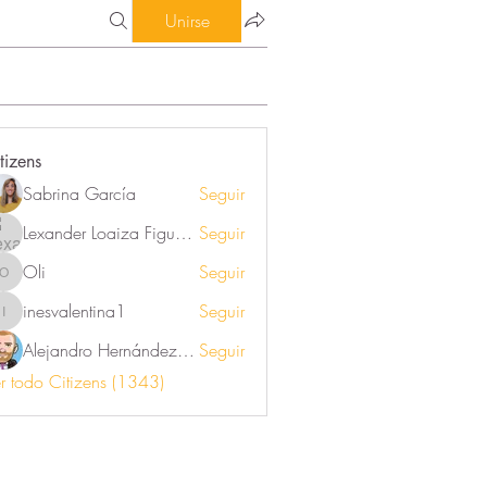
Unirse
tizens
Sabrina García
Seguir
Lexander Loaiza Figueroa
Seguir
Oli
Seguir
Oli
inesvalentina1
Seguir
inesvalentina1
Alejandro Hernández Renner
Seguir
r todo Citizens (1343)