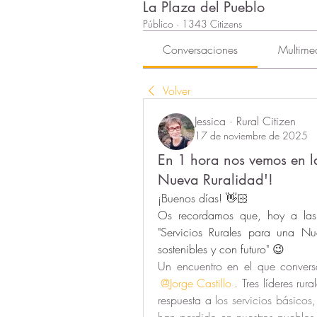
La Plaza del Pueblo
Público
·
1343 Citizens
Conversaciones
Multime
Volver
Jessica · Rural Citizen
17 de noviembre de 2025
En 1 hora nos vemos en la
Nueva Ruralidad'!
¡Buenos días! 👋🏻
Os recordamos que, hoy a las 1
"Servicios Rurales para una Nuev
sostenibles y con futuro" 😉
Un encuentro en el que convers
@Jorge Castillo
. Tres líderes ru
respuesta a 
los servicios básico
han perdido en nuestros pueblos