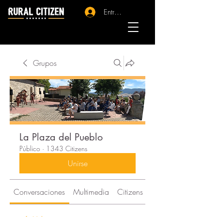
Entrar - Registro
Grupos
La Plaza del Pueblo
Público
·
1343 Citizens
Unirse
Conversaciones
Multimedia
Citizens
Acerca de