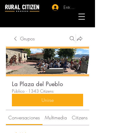
Entrar - Registro
Grupos
La Plaza del Pueblo
Público
·
1343 Citizens
Unirse
Conversaciones
Multimedia
Citizens
Acerca de