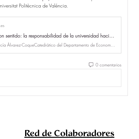
versitat Politècnica de Valéncia.
.es
Innovación con sentido: la responsabilidad de la universidad hacia la agricultura
José María García Álvarez-CoqueCatedrático del Departamento de Economía y Ciencias Sociales, Universitat Politècnica de Valéncia La crisis actual en el sector primario ha sido ampliamente analizada, desde los precios desfavorables de los productos agrarios hasta la competencia desleal de países…
0 comentarios
Red de Colaboradores