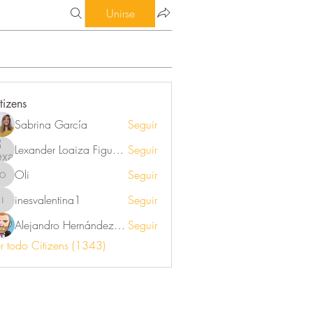
Unirse
tizens
Sabrina García
Seguir
Lexander Loaiza Figueroa
Seguir
Oli
Seguir
Oli
inesvalentina1
Seguir
inesvalentina1
Alejandro Hernández Renner
Seguir
r todo Citizens (1343)