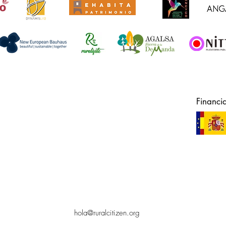
Financi
hola@ruralcitizen.org