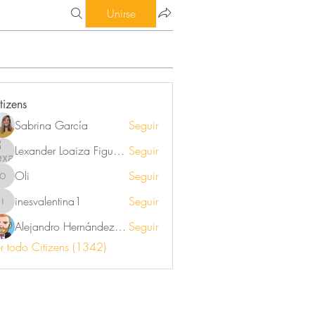
Unirse
tizens
Sabrina García
Seguir
Lexander Loaiza Figueroa
Seguir
Oli
Seguir
Oli
inesvalentina1
Seguir
inesvalentina1
Alejandro Hernández Renner
Seguir
r todo Citizens (1342)