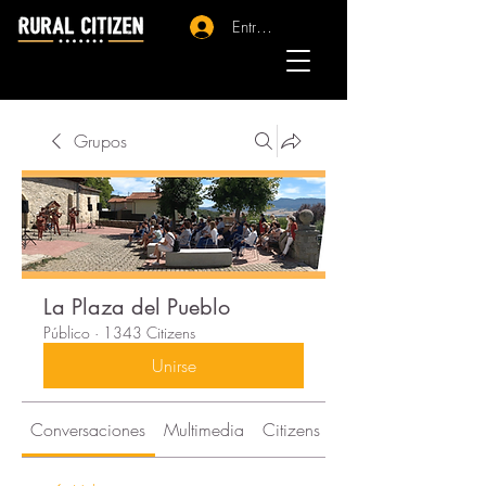
Entrar - Registro
Grupos
La Plaza del Pueblo
Público
·
1343 Citizens
Unirse
Conversaciones
Multimedia
Citizens
Acerca de