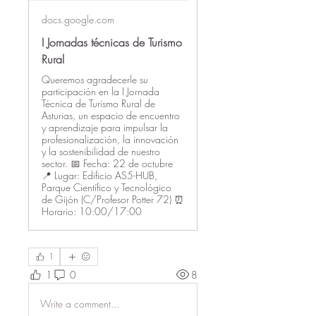
docs.google.com
I Jornadas técnicas de Turismo
Rural
Queremos agradecerle su
participación en la I Jornada
Técnica de Turismo Rural de
Asturias, un espacio de encuentro
y aprendizaje para impulsar la
profesionalización, la innovación
y la sostenibilidad de nuestro
sector. 📅 Fecha: 22 de octubre
📍 Lugar: Edificio AS5-HUB,
Parque Científico y Tecnológico
de Gijón (C/Profesor Potter 72) ⏰
Horario: 10:00/17:00
1
1
0
8
Write a comment...