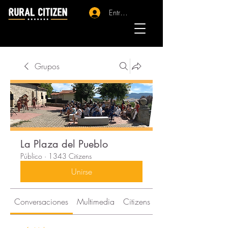
Entrar - Registro
Grupos
La Plaza del Pueblo
Público
·
1343 Citizens
Unirse
Conversaciones
Multimedia
Citizens
Acerca de