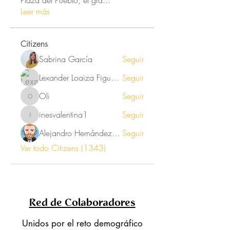
Plaza del Pueblo, el gra
...
Leer más
Citizens
Sabrina García
Seguir
Lexander Loaiza Figueroa
Seguir
Oli
Seguir
Oli
inesvalentina1
Seguir
inesvalentina1
Alejandro Hernández Renner
Seguir
Ver todo Citizens (1343)
Red de Colaboradores
Unidos por el reto demográfico