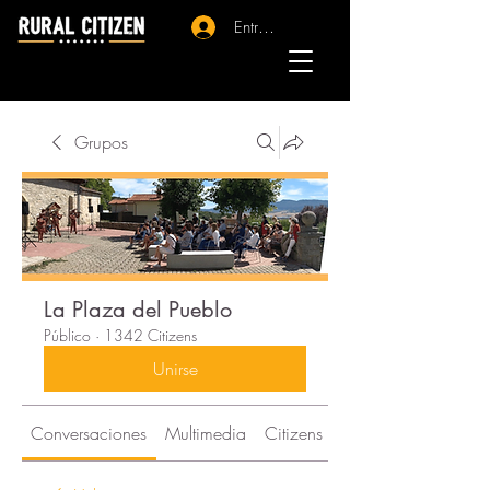
Entrar - Registro
Grupos
La Plaza del Pueblo
Público
·
1342 Citizens
Unirse
Conversaciones
Multimedia
Citizens
Acerca de