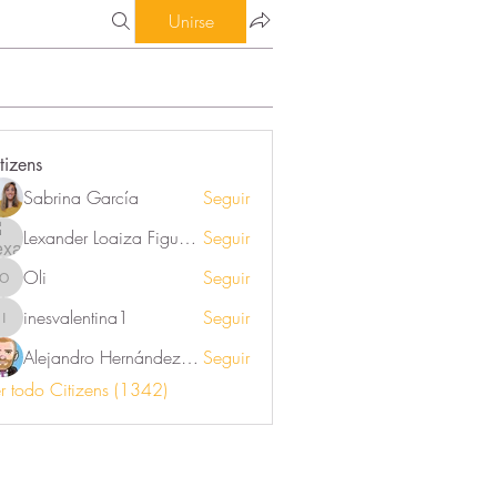
Unirse
tizens
Sabrina García
Seguir
Lexander Loaiza Figueroa
Seguir
Oli
Seguir
Oli
inesvalentina1
Seguir
inesvalentina1
Alejandro Hernández Renner
Seguir
r todo Citizens (1342)