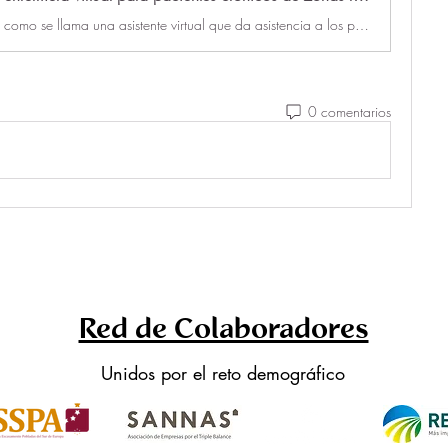
Yolanda. Así es como se llama una asistente virtual que da asistencia a los pacientes crónicos que viven en el medio rural.
0 comentarios
Red de Colaboradores
Unidos por el reto demográfico