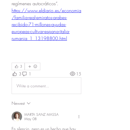
regímenes autocráticos”.
https://www.eldiario.es/economia
/familia-real-emiratos-arabes-
recibido-71-millones-ayudas-
europeas-cultivar-espana-italia-
rumania_1_13198800.html
3
3
1
15
Write a comment...
Newest
MARTA SANZ MASSA
May 08
En silencio, pero es un hecho que hay 