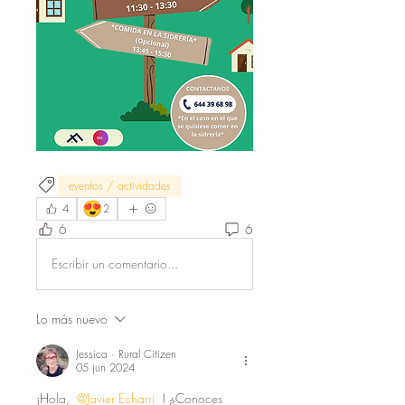
eventos / actividades
😍
4
2
6
6
Escribir un comentario...
Lo más nuevo
Jessica · Rural Citizen
05 jun 2024
¡H
ola, 
@Javier Echarri
 ! ¿C
onoces 