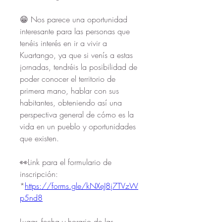
😁 Nos parece una oportunidad 
interesante para las personas que 
tenéis interés en ir a vivir a 
Kuartango, ya que si venís a estas 
jornadas, tendréis la posibilidad de 
poder conocer el territorio de 
primera mano, hablar con sus 
habitantes, obteniendo así una 
perspectiva general de cómo es la 
vida en un pueblo y oportunidades 
que existen. 
👀Link para el formulario de 
inscripción: 
*
https://forms.gle/kNXeJ8j7TVzW
p5nd8
Lugar, fecha y horario de las 