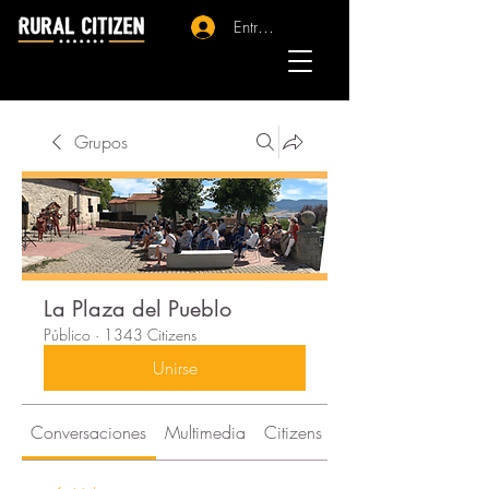
Entrar - Registro
Grupos
La Plaza del Pueblo
Público
·
1343 Citizens
Unirse
Conversaciones
Multimedia
Citizens
Acerca de