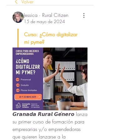
Volver
Jessica · Rural Citizen
15 de mayo de 2024
Curso: ¿Cómo digitalizar 
mi pyme?
𝙂𝙧𝙖𝙣𝙖𝙙𝙖 𝙍𝙪𝙧𝙖𝙡 𝙂𝙚́𝙣𝙚𝙧𝙤 lanza 
su primer curso de formación para 
empresarias y/o emprendedoras 
que quieren lanzarse a la 