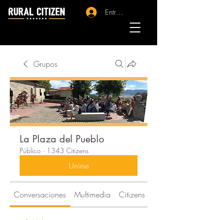
Entrar - Registro
Grupos
La Plaza del Pueblo
Público
·
1343 Citizens
Unirse
Conversaciones
Multimedia
Citizens
Acerca de