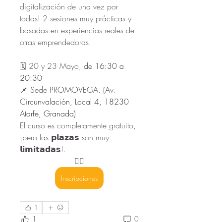
digitalización de una vez por 
todas! 2 sesiones muy prácticas y 
basadas en experiencias reales de 
otras emprendedoras.
🗓️ 20 y 23 Mayo, 
de 16:30 a 
20:30 
📌 
Sede PROMOVEGA. (Av. 
Circunval
ación, Local 4, 18230 
Atarfe, Granada)
El curso es completamente gratuito, 
¡pero las 𝗽𝗹𝗮𝘇𝗮𝘀 son muy 
𝗹𝗶𝗺𝗶𝘁𝗮𝗱𝗮𝘀!.
👇🏻
Inscripciones
1
1
0