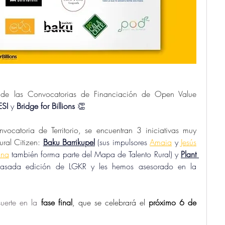
 de las Convocatorias de Financiación de Open Value 
SI
 y 
Bridge for Billions
 👏 
ocatoria de Territorio, se encuentran 3 iniciativas muy 
ral Citizen: 
Baku Barrikupel
 (sus impulsores 
Amaia
 y 
Jesús
ana
 también forma parte del Mapa de Talento Rural) y 
Plant 
 pasada edición de LGKR y les hemos asesorado en la 
erte en la 
fase final
, que se celebrará el 
próximo 6 de 