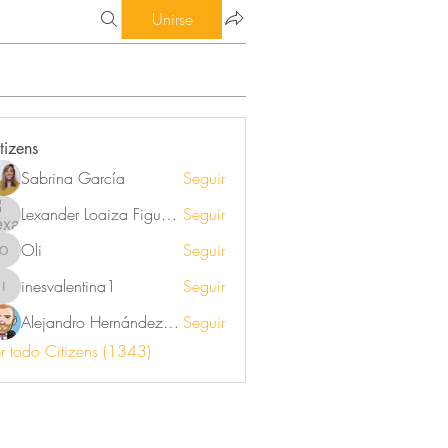
Unirse
tizens
Sabrina García
Seguir
Lexander Loaiza Figueroa
Seguir
Oli
Seguir
Oli
inesvalentina1
Seguir
inesvalentina1
Alejandro Hernández Renner
Seguir
r todo Citizens (1343)