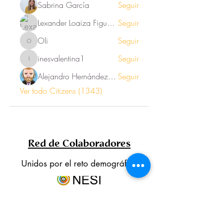
Sabrina García
Seguir
Lexander Loaiza Figueroa
Seguir
Oli
Seguir
Oli
inesvalentina1
Seguir
inesvalentina1
Alejandro Hernández Renner
Seguir
Ver todo Citizens (1343)
Red de Colaboradores
Unidos por el reto demográfico