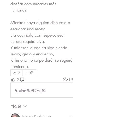
diseñar comunidades más 
humanas.
Mientras haya alguien dispuesto a 
escuchar una receta
y a cocinarla con respeto, esa 
cultura seguirá viva.
Y mientras la cocina siga siendo 
relato, gesto y encuentro,
la historia no se perderá; se seguirá 
comiendo.
2
2
1
19
댓글을 입력하세요.
최신순
Jessica · Rural Citizen