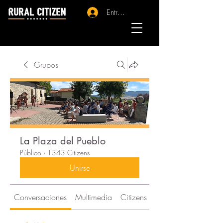
Entrar - Registro
Grupos
La Plaza del Pueblo
Público
·
1343 Citizens
Unirse
Conversaciones
Multimedia
Citizens
Acerca de