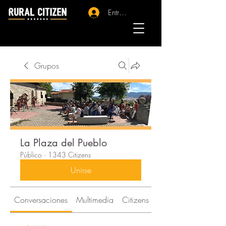
Entrar - Registro
Grupos
La Plaza del Pueblo
Público
·
1343 Citizens
Unirse
Conversaciones
Multimedia
Citizens
Acerca de