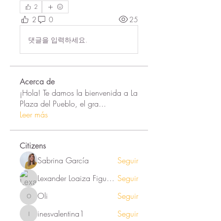
2
2
0
25
댓글을 입력하세요.
Acerca de
¡Hola! Te damos la bienvenida a La
Plaza del Pueblo, el gra
...
Leer más
Citizens
Sabrina García
Seguir
Lexander Loaiza Figueroa
Seguir
Oli
Seguir
Oli
inesvalentina1
Seguir
inesvalentina1