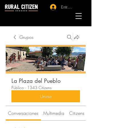
Entrar - Registro
Grupos
La Plaza del Pueblo
Público
·
1343 Citizens
Unirse
Conversaciones
Multimedia
Citizens
Acerca de