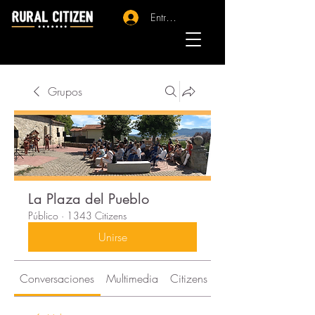
Entrar - Registro
Grupos
La Plaza del Pueblo
Público
·
1343 Citizens
Unirse
Conversaciones
Multimedia
Citizens
Acerca de