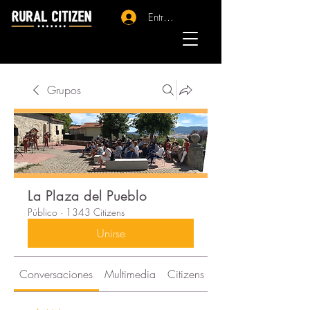
Entrar - Registro
Grupos
La Plaza del Pueblo
Público
·
1343 Citizens
Unirse
Conversaciones
Multimedia
Citizens
Acerca de