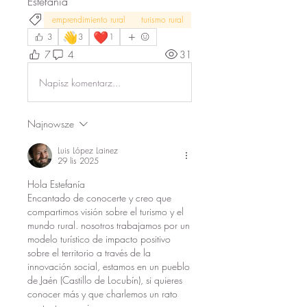
Estefanía
emprendimiento rural
turismo rural
👋
❤️
3
3
1
7
4
31
Napisz komentarz...
Najnowsze
Luis López Lainez
29 lis 2025
Hola Estefanía
Encantado de conocerte y creo que 
compartimos visión sobre el turismo y el 
mundo rural. nosotros trabajamos por un 
modelo turístico de impacto positivo 
sobre el territorio a través de la 
innovación social, estamos en un pueblo 
de Jaén (Castillo de Locubín), si quieres 
conocer más y que charlemos un rato 