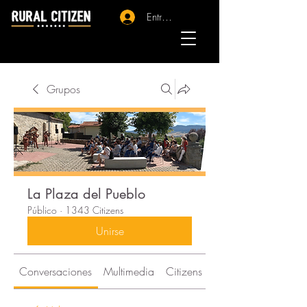
Entrar - Registro
Grupos
La Plaza del Pueblo
Público
·
1343 Citizens
Unirse
Conversaciones
Multimedia
Citizens
Acerca de