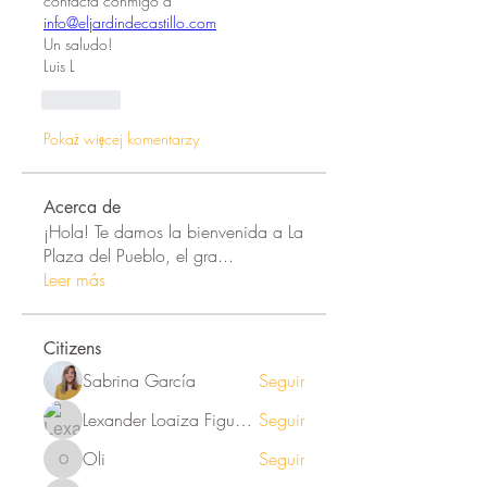
contacta conmigo a 
info@eljardindecastillo.com
Un saludo!
Luis L
Polub
Pokaż więcej komentarzy
Acerca de
¡Hola! Te damos la bienvenida a La
Plaza del Pueblo, el gra
...
Leer más
Citizens
Sabrina García
Seguir
Lexander Loaiza Figueroa
Seguir
Oli
Seguir
Oli