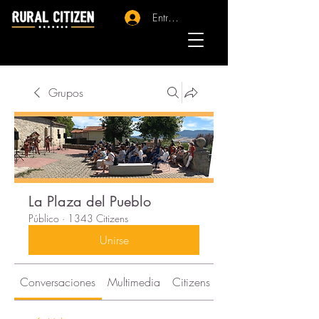
Entrar - Registro
Grupos
La Plaza del Pueblo
Público
·
1343 Citizens
Unirse
Conversaciones
Multimedia
Citizens
Acerca de