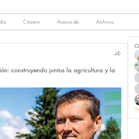
dia
Citizens
Acerca de
Archivos
Ci
ón: construyendo juntos la agricultura y la
Ve