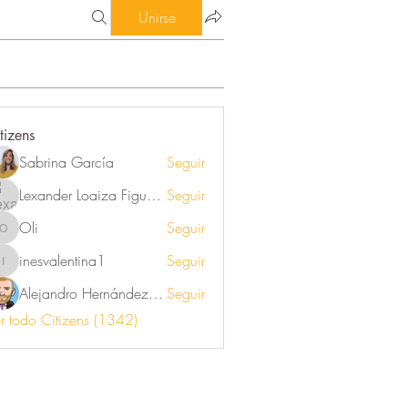
Unirse
tizens
Sabrina García
Seguir
Lexander Loaiza Figueroa
Seguir
Oli
Seguir
Oli
inesvalentina1
Seguir
inesvalentina1
Alejandro Hernández Renner
Seguir
r todo Citizens (1342)