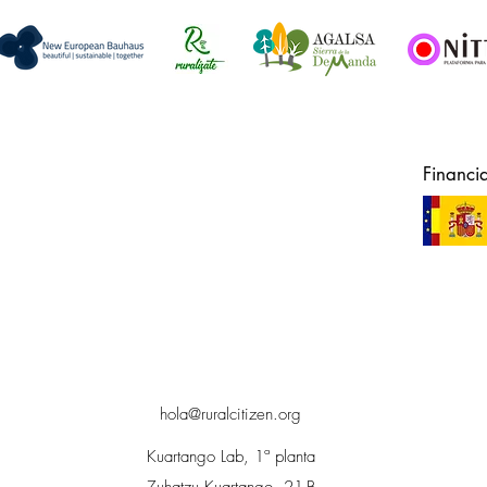
Financi
hola@ruralcitizen.org
Kuartango Lab, 1ª planta
Zuhatzu Kuartango, 21-B