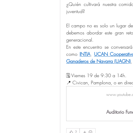
¿Quién cultivará nuestra comi
juventud? 
El campo no es solo un lugar de 
debemos abordar este gran reto 
generacional.
En este encuentro se conversará
como 
INTIA
, 
UCAN Cooperativa
Ganaderos de Navarra (UAGN)
,
🗓️ Viernes 19 de 9:30 a 14h. 
📍 Civican, Pamplona, o en direc
www.youtube.
Auditorio Fu
2