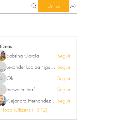
Unirse
tizens
Sabrina García
Seguir
Lexander Loaiza Figueroa
Seguir
Oli
Seguir
Oli
inesvalentina1
Seguir
inesvalentina1
Alejandro Hernández Renner
Seguir
r todo Citizens (1342)