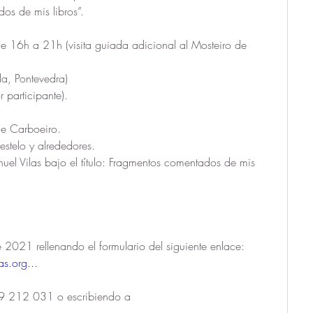
os de mis libros”. 
 16h a 21h (visita guiada adicional al Mosteiro de 
da, Pontevedra)
 participante). 
de Carboeiro.
stelo y alrededores.
el Vilas bajo el título: Fragmentos comentados de mis 
.
Inscripción: Hasta el 1 de julio de 2021 rellenando el formulario del siguiente enlace: 
s.org...
9 212 031 o escribiendo a 