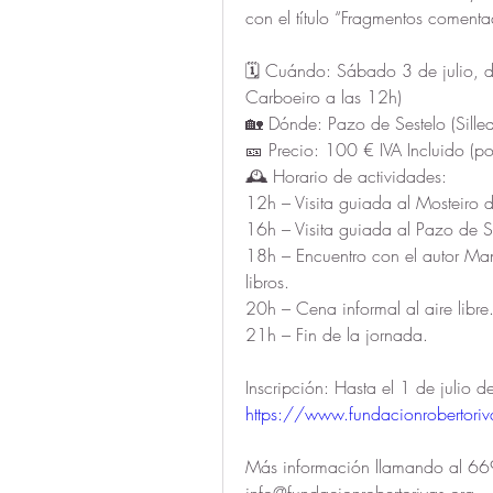
con el título “Fragmentos comentad
🗓 Cuándo: Sábado 3 de julio, de
Carboeiro a las 12h)
🏡 Dónde: Pazo de Sestelo (Sille
🎫 Precio: 100 € IVA Incluido (por
🕰 Horario de actividades:
12h – Visita guiada al Mosteiro 
16h – Visita guiada al Pazo de Se
18h – Encuentro con el autor Manu
libros.
20h – Cena informal al aire libre
21h – Fin de la jornada.
https://www.fundacionrobertoriva
Más información llamando al 66
info@fundacionrobertorivas.org. 