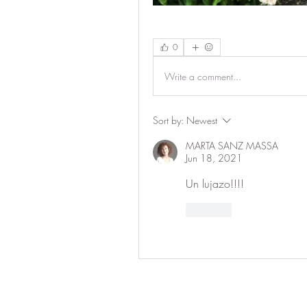
0
Write a comment...
Sort by:
Newest
MARTA SANZ MASSA
Jun 18, 2021
Un lujazo!!!!
Like