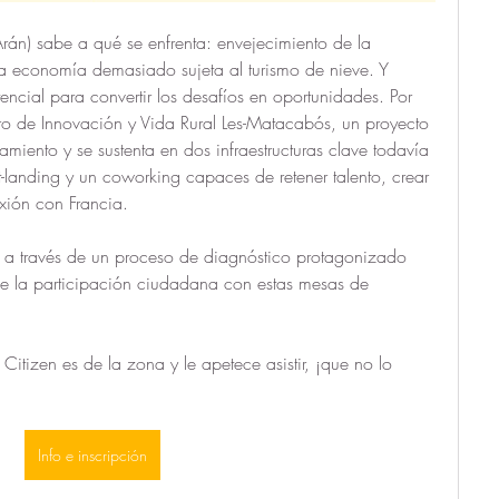
Arán) sabe a qué se enfrenta: envejecimiento de la 
na economía demasiado sujeta al turismo de nieve. Y 
ncial para convertir los desafíos en oportunidades. Por 
ro de Innovación y Vida Rural Les-Matacabós, un proyecto 
ento y se sustenta en dos infraestructuras clave todavía 
t-landing y un coworking capaces de retener talento, crear 
xión con Francia.
a través de un proceso de diagnóstico protagonizado 
ue la participación ciudadana con estas mesas de 
itizen es de la zona y le apetece asistir, ¡que no lo 
Info e inscripción