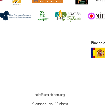
Financi
hola@ruralcitizen.org
Kuartango Lab, 1ª planta