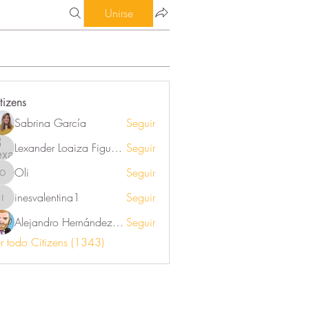
Unirse
tizens
Sabrina García
Seguir
Lexander Loaiza Figueroa
Seguir
Oli
Seguir
Oli
inesvalentina1
Seguir
inesvalentina1
Alejandro Hernández Renner
Seguir
r todo Citizens (1343)