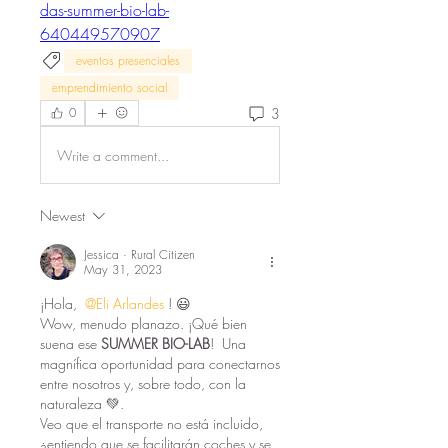
das-summer-bio-lab-
640449570907
eventos presenciales
emprendimiento social
3
0
Write a comment...
Newest
Jessica · Rural Citizen
May 31, 2023
¡Hola, 
@Eli Arlandes
! 😃
Wow, menudo planazo. ¡Qué bien 
suena ese 
SUMMER BIO-LAB
!  Una 
magnífica oportunidad para conectarnos 
entre nosotros y, sobre todo, con la 
naturaleza 💚. 
Veo que el transporte no está incluido, 
¿entiendo que se facilitarán coches y se 