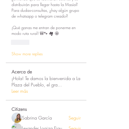
distribuirán para llegar hasta la Masía? 
Para dudas-consultas, ¿hay algún grupo 
de whatsapp o telegram creado?
¡Qué ganas me entran de ponerme en 
modo ruta rural! 🎒🐾 🏘️ 🤩
Like
Show more replies
Acerca de
¡Hola! Te damos la bienvenida a La
Plaza del Pueblo, el gra
...
Leer más
Citizens
Sabrina García
Seguir
Lexander Loaiza Figueroa
Seguir