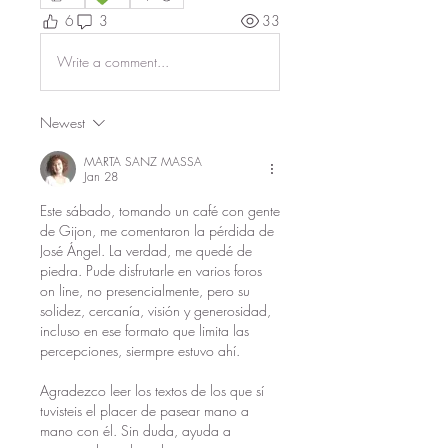
6
3
33
Write a comment...
Newest
MARTA SANZ MASSA
Jan 28
Este sábado, tomando un café con gente 
de Gijon, me comentaron la pérdida de 
José Ángel. La verdad, me quedé de 
piedra. Pude disfrutarle en varios foros 
on line, no presencialmente, pero su 
solidez, cercanía, visión y generosidad, 
incluso en ese formato que limita las 
percepciones, siermpre estuvo ahí. 
Agradezco leer los textos de los que sí 
tuvisteis el placer de pasear mano a 
mano con él. Sin duda, ayuda a 