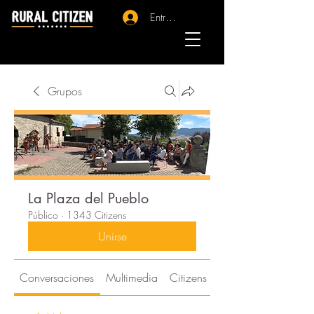
Entrar - Registro
Grupos
La Plaza del Pueblo
Público
·
1343 Citizens
Unirse
Conversaciones
Multimedia
Citizens
Acerca de