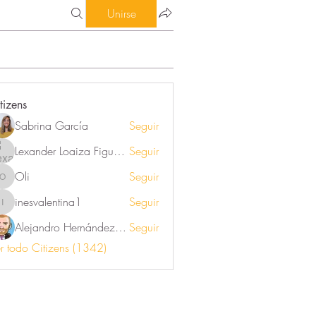
Unirse
tizens
Sabrina García
Seguir
Lexander Loaiza Figueroa
Seguir
Oli
Seguir
Oli
inesvalentina1
Seguir
inesvalentina1
Alejandro Hernández Renner
Seguir
r todo Citizens (1342)