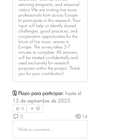
returning emigrants, and seasonal
visitors We are inviting live music
professionals from across Europe
to participate in this research. Your
input will help us identify shared
challenges, good practices, and
cooperation opportunities for the
future of live music venues in
Europe. The survey takes 5-7
minutes to complete. All answers
will be treated confidentially and
used exclusively for research
purposes within the project. Thank
you for your contribution!
🗓️ Plazo para participar:
 hasta el 
13 de septiembre de 2025.
0
0
14
Write a comment...