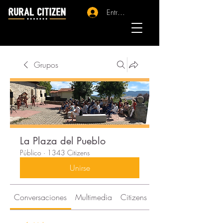
Entrar - Registro
Grupos
La Plaza del Pueblo
Público
·
1343 Citizens
Unirse
Conversaciones
Multimedia
Citizens
Acerca de