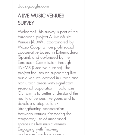
docs.google.com
A-LIVE MUSIC VENUES -
SURVEY
Welcome! This survey is part of the
European project A-Live Music
Venues (A-LMV), coordinated by
Wazo Coop, a non-profit social
cooperative based in Extremadura
(Spain), and co-funded by the
European Commission through
LIVEMX (Creative Europe). The
project focuses on supporting live
music venues located in urban and
non-urban areas with significant
seasonal population imbalances.
Our aim is to better understand the
reality of venues like yours and to
develop strategies for: -
Strengthening cooperation
between venues -Promoting the
temporary use of underused
spaces as live music venues -
Engaging with “moving
audiences” such as tourists,