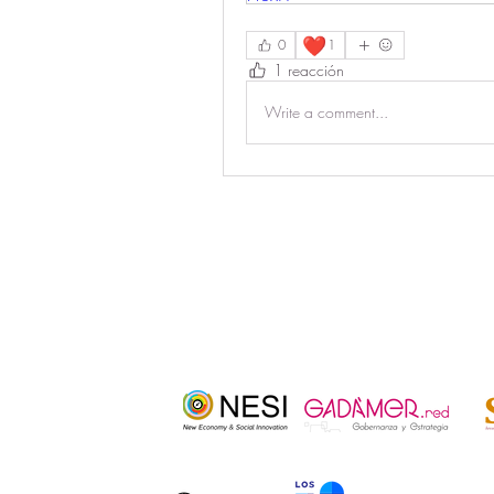
❤️
0
1
1 reacción
Write a comment...