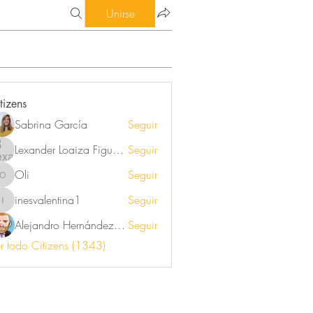
Unirse
tizens
Sabrina García
Seguir
Lexander Loaiza Figueroa
Seguir
Oli
Seguir
Oli
inesvalentina1
Seguir
inesvalentina1
Alejandro Hernández Renner
Seguir
r todo Citizens (1343)