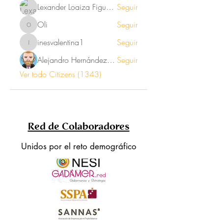
Lexander Loaiza Figueroa
Seguir
Oli
Seguir
Oli
inesvalentina1
Seguir
inesvalentina1
Alejandro Hernández Renner
Seguir
Ver todo Citizens (1343)
Red de Colaboradores
Unidos por el reto demográfico