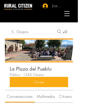
Entrar - Registro
Grupos
La Plaza del Pueblo
Público
·
1343 Citizens
Unirse
Conversaciones
Multimedia
Citizens
Acerca de