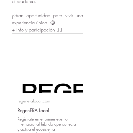
ciudadanía.  
¡Gran oportunidad para vivir una 
experiencia única! 😍
+ info y participación 👇🏻
regeneralocal.com
RegenERA Local
Regístrate en el primer evento
internacional híbrido que conecta
y activa el ecosistema