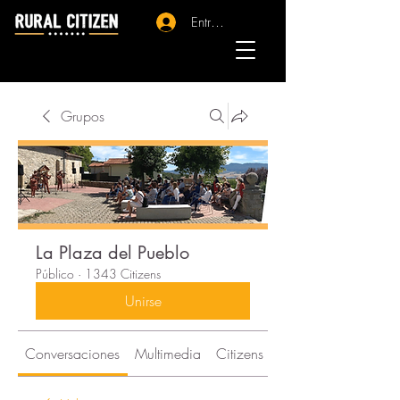
Entrar - Registro
Grupos
La Plaza del Pueblo
Público
·
1343 Citizens
Unirse
Conversaciones
Multimedia
Citizens
Acerca de