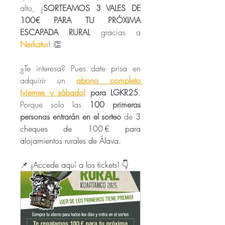
alto, 
¡
SORTEAMOS 3 VALES DE 
100€ PARA TU PRÓXIMA 
ESCAPADA RURAL
 gracias a 
Nerkatur
! 👏
¿Te interesa? Pues date prisa en 
adquirir un 
abono completo 
(viernes y sábado)
 para LGKR25
. 
Porque solo las 
100 primeras 
personas
entrarán en el sorteo
 de
 3 
cheques de 100 € para 
alojamientos rurales de Álava.
📌 
¡Accede aquí a los tickets! 👇