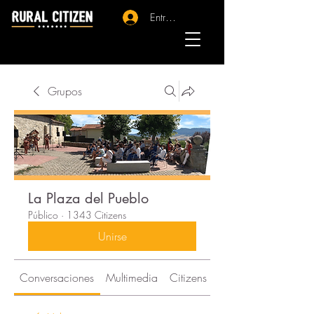
Entrar - Registro
Grupos
La Plaza del Pueblo
Público
·
1343 Citizens
Unirse
Conversaciones
Multimedia
Citizens
Acerca de