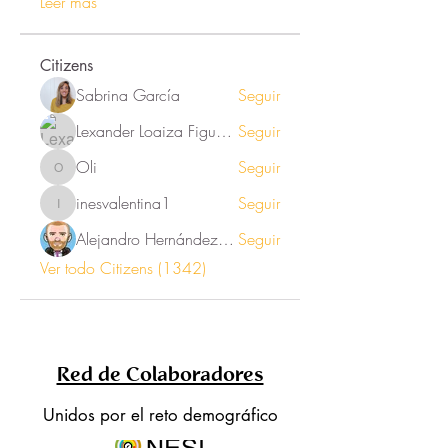
Leer más
Citizens
Sabrina García
Seguir
Lexander Loaiza Figueroa
Seguir
Oli
Seguir
Oli
inesvalentina1
Seguir
inesvalentina1
Alejandro Hernández Renner
Seguir
Ver todo Citizens (1342)
Red de Colaboradores
Unidos por el reto demográfico