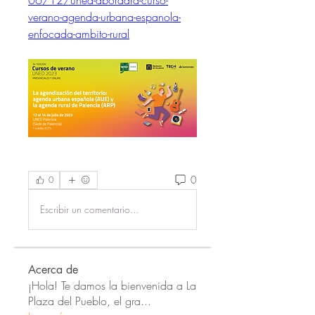
06/12/uned-abordara-curso-
verano-agenda-urbana-espanola-
enfocada-ambito-rural
0
0
Escribir un comentario...
Acerca de
¡Hola! Te damos la bienvenida a La
Plaza del Pueblo, el gra
...