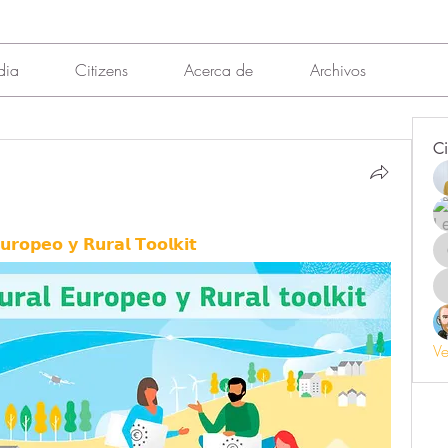
dia
Citizens
Acerca de
Archivos
Ci
𝘂𝗿𝗼𝗽𝗲𝗼 𝘆 𝗥𝘂𝗿𝗮𝗹 𝗧𝗼𝗼𝗹𝗸𝗶𝘁
Ve