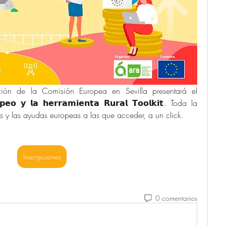
ión de la Comisión Europea en Sevilla presentará el 
𝗼𝗽𝗲𝗼 𝘆 𝗹𝗮 𝗵𝗲𝗿𝗿𝗮𝗺𝗶𝗲𝗻𝘁𝗮 𝗥𝘂𝗿𝗮𝗹 𝗧𝗼𝗼𝗹𝗸𝗶𝘁. Toda la 
es y las ayudas europeas a las que acceder, a un click.
Inscripciones
0 comentarios