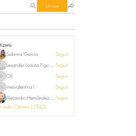
Unirse
tizens
Sabrina García
Seguir
Lexander Loaiza Figueroa
Seguir
Oli
Seguir
Oli
inesvalentina1
Seguir
inesvalentina1
Alejandro Hernández Renner
Seguir
r todo Citizens (1342)