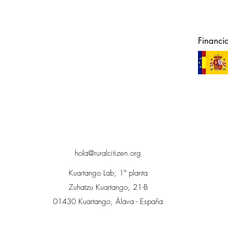
Financi
hola@ruralcitizen.org
Kuartango Lab, 1ª planta
Zuhatzu Kuartango, 21-B
01430 Kuartango, Álava - España