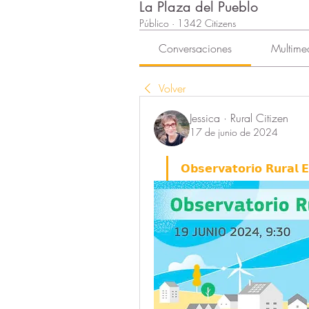
La Plaza del Pueblo
Público
·
1342 Citizens
Conversaciones
Multime
Volver
Jessica · Rural Citizen
17 de junio de 2024
𝗢𝗯𝘀𝗲𝗿𝘃𝗮𝘁𝗼𝗿𝗶𝗼 𝗥𝘂𝗿𝗮𝗹 𝗘