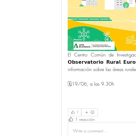
El Centro Común de Investigac
𝗢𝗯𝘀𝗲𝗿𝘃𝗮𝘁𝗼𝗿𝗶𝗼 𝗥𝘂𝗿𝗮𝗹 𝗘𝘂𝗿
información sobre las áreas rural
🗓️
19/06, a las 9.30h
1
1 reacción
Write a comment...