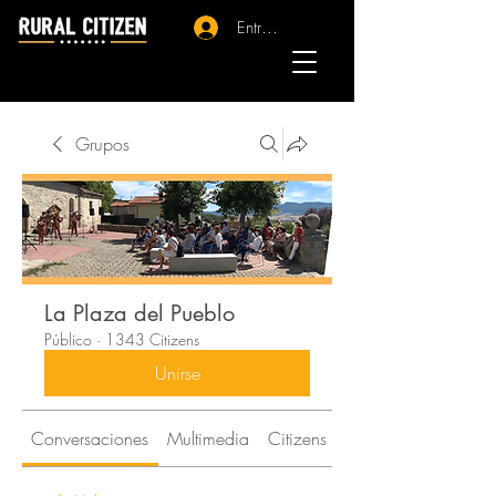
Entrar - Registro
Grupos
La Plaza del Pueblo
Público
·
1343 Citizens
Unirse
Conversaciones
Multimedia
Citizens
Acerca de