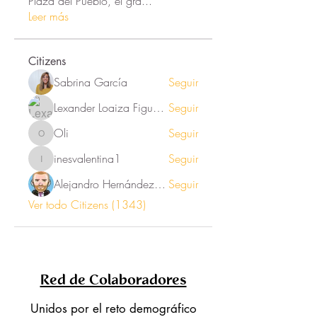
Plaza del Pueblo, el gra
...
Leer más
Citizens
Sabrina García
Seguir
Lexander Loaiza Figueroa
Seguir
Oli
Seguir
Oli
inesvalentina1
Seguir
inesvalentina1
Alejandro Hernández Renner
Seguir
Ver todo Citizens (1343)
Red de Colaboradores
Unidos por el reto demográfico