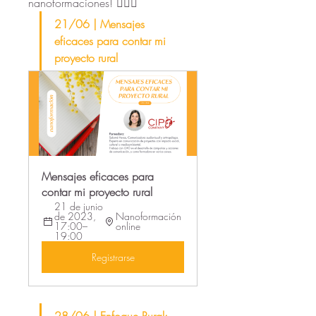
nanoformaciones! 👌🏻😉
21/06 | Mensajes 
eficaces para contar mi 
proyecto rural
Mensajes eficaces para 
contar mi proyecto rural
21 de junio 
de 2023, 
Nanoformación 
17:00–
online
19:00
Registrarse