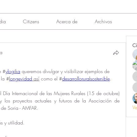
dia
Citizens
Acerca de
Archivos
Ci
ña
e #
ylogika
 queremos divulgar y visibilizar ejemplos de 
 la #
longevidad
 así
 como el #
desarrolloruralsostenible
.
 Día Internacional de las Mujeres Rurales (15 de octubre) 
 y los proyectos actuales y futuros de la Asociación de 
Ve
l de Soria - AMFAR.
s y utilidad.