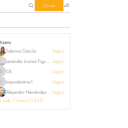
Unirse
tizens
Sabrina García
Seguir
Lexander Loaiza Figueroa
Seguir
Oli
Seguir
Oli
inesvalentina1
Seguir
inesvalentina1
Alejandro Hernández Renner
Seguir
r todo Citizens (1343)