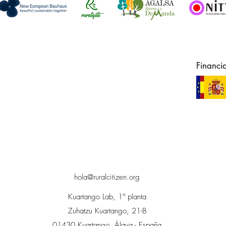
Financi
hola@ruralcitizen.org
Kuartango Lab, 1ª planta
Zuhatzu Kuartango, 21-B
01430 Kuartango, Álava - España