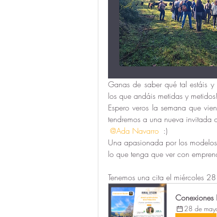
Ganas de saber qué tal estáis y
los que andáis metidas y metidos
Espero veros la semana que vien
@Ada Navarro
 :)
Una apasionada por los modelos r
lo que tenga que ver con emprend
Tenemos una cita el miércoles 28
Conexiones R
28 de may