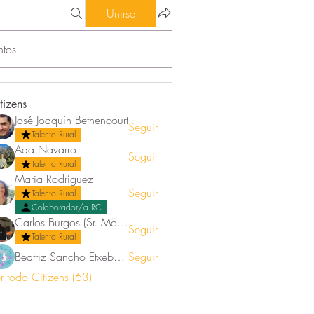
Unirse
ntos
tizens
José Joaquín Bethencourt
Seguir
Talento Rural
Ada Navarro
Seguir
Talento Rural
Maria Rodríguez
Seguir
Talento Rural
Colaborador/a RC
Carlos Burgos (Sr. Mörez)
Seguir
Talento Rural
Beatriz Sancho Etxeberria
Seguir
r todo Citizens (63)