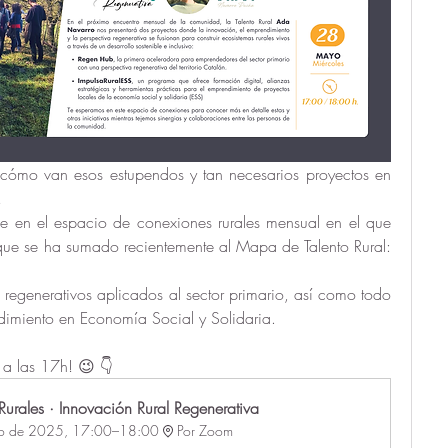
 cómo van esos estupendos y tan necesarios proyectos en 
!
e en el espacio de conexiones rurales mensual en el que 
tendremos a una nueva invitada que se ha sumado recientemente al Mapa de Talento Rural: 
egenerativos aplicados al sector primario, así como todo 
imiento en Economía Social y Solidaria. 
 a las 17h! 😉 👇
urales · Innovación Rural Regenerativa
o de 2025, 17:00–18:00
Por Zoom