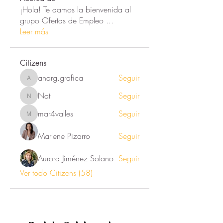
¡Hola! Te damos la bienvenida al
grupo Ofertas de Empleo
...
Leer más
Citizens
anarg.grafica
Seguir
anarg.grafica
Nat
Seguir
Nat
mar4valles
Seguir
mar4valles
Marlene Pizarro
Seguir
Aurora Jiménez Solano
Seguir
Ver todo Citizens (58)