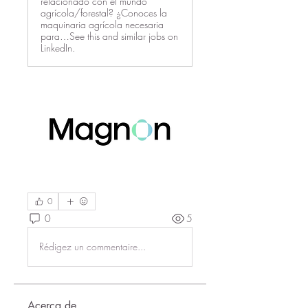
relacionado con el mundo
agrícola/forestal? ¿Conoces la
maquinaria agrícola necesaria
para…See this and similar jobs on
LinkedIn.
0
0
5
Rédigez un commentaire...
Acerca de