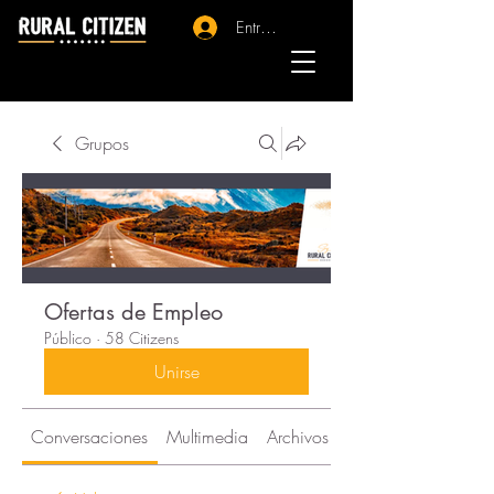
Entrar - Registro
Grupos
Ofertas de Empleo
Público
·
58 Citizens
Unirse
Conversaciones
Multimedia
Archivos
Citizens