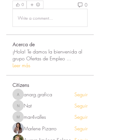
0
0
Write a comment...
Acerca de
¡Hola! Te damos la bienvenida al
grupo Ofertas de Empleo
...
Leer más
Citizens
anarg.grafica
Seguir
anarg.grafica
Nat
Seguir
Nat
mar4valles
Seguir
mar4valles
Marlene Pizarro
Seguir