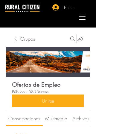
Entrar - Registro
Grupos
Ofertas de Empleo
Público
·
58 Citizens
Unirse
Conversaciones
Multimedia
Archivos
Citizens